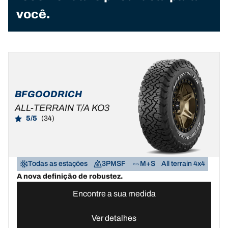
você.
BFGOODRICH
ALL-TERRAIN T/A KO3
5/5
(34)
Todas as estações
3PMSF
M+S
All terrain 4x4
A nova definição de robustez.
Encontre a sua medida
Ver detalhes