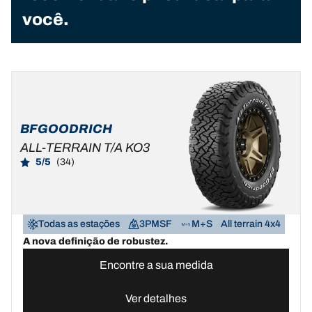
você.
BFGOODRICH
ALL-TERRAIN T/A KO3
5/5
(34)
Todas as estações
3PMSF
M+S
All terrain 4x4
A nova definição de robustez.
Encontre a sua medida
Ver detalhes