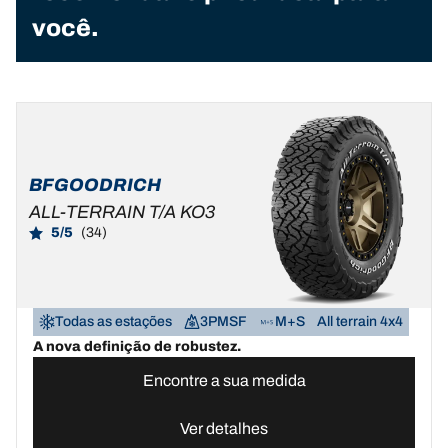
você.
BFGOODRICH
ALL-TERRAIN T/A KO3
5/5
(34)
Todas as estações
3PMSF
M+S
All terrain 4x4
A nova definição de robustez.
Encontre a sua medida
Ver detalhes