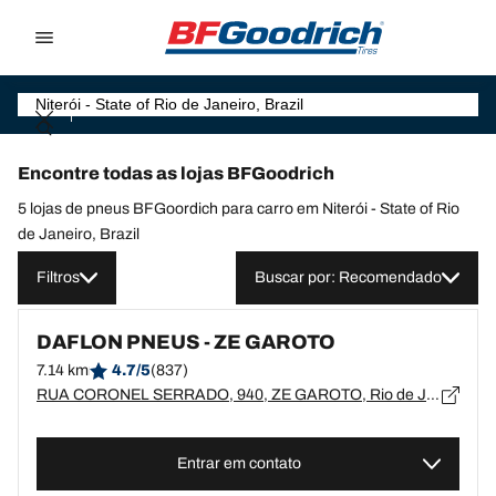
Go to page content
Go to page navigation
Encontre todas as lojas BFGoodrich
5 lojas de pneus BFGoordich para carro em Niterói - State of Rio
de Janeiro, Brazil
Filtros
Buscar por: Recomendado
DAFLON PNEUS - ZE GAROTO
7.14 km
4.7/5
(837)
RUA CORONEL SERRADO, 940, ZE GAROTO, Rio de Janeiro, SÃO GONÇALO - 24440-020
Entrar em contato